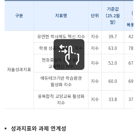
기준값
(2
구분
지표명
단위
(25.2월
말)
목푯
유연한 학사제도 혁신 지수
지수
39.7
42.6
학생 성공지원 혁신 지수
지수
63.0
78.4
현장중심의 창의·융합
지수
52.0
67.1
교육혁신 지수
자율성과지표
에듀테크기반 학습환경
지수
60.0
69.4
활성화 지수
융복합적 교양교육 활성화
지수
33.8
37.7
지수
성과지표와 과제 연계성